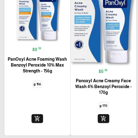
₪
80
PanOxyl Acne Foaming Wash
Benzoyl Peroxide 10% Max
₪
Strength - 156g
80
Panoxyl Acne Creamy Face
156 g
Wash 4% Benzoyl Peroxide -
170g
170 g
add_shopping_cart
add_shopping_cart