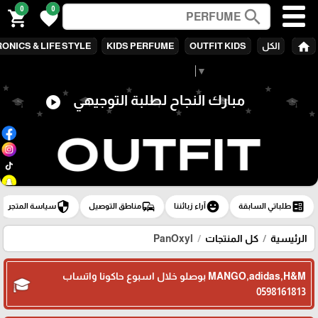
0
0
search
shopping_cart
favorite
home
الكل
OUTFIT KIDS
KIDS PERFUME
ONICS & LIFE STYLE
Select Language
▼
مبارك النجاح لطلبة التوجيهي
play_circle
security
commute
emoji_emotions
ballot
طلباتي السابقة
آراء زبائننا
مناطق التوصيل
سياسة المتجر
الرئيسية
كل المنتجات
PanOxyl
MANGO,adidas,H&M بوصلو خلال اسبوع حاكونا واتساب
0598161813
🎓