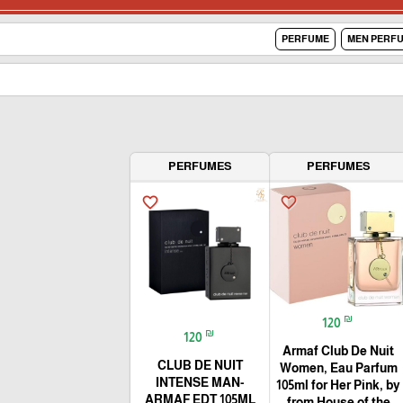
PERFUME
MEN PERF
PERFUMES
PERFUMES
favorite_border
favorite_border
₪
120
₪
120
Armaf Club De Nuit
CLUB DE NUIT
Women, Eau Parfum
INTENSE MAN-
105ml for Her Pink, by
ARMAF EDT 105ML
from House of the