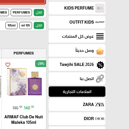
KIDS PERFUME
الكل
PERFUMES
UMES
OUTFIT KIDS
الكل
105 ml
105ml
عرض كل المنتجات
وصل حديثاً
PERFUMES
-26%
favorite_border
Tawjihi SALE 2026
اتصل بنا
العلامات التجارية
ZARA
₪
₪
190
140
ARMAF Club De Nuit
DIOR
Maleka 105ml