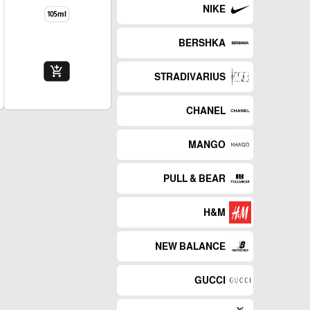
NIKE
105ml
BERSHKA
add_shopping_cart
STRADIVARIUS
CHANEL
MANGO
PULL & BEAR
H&M
NEW BALANCE
GUCCI