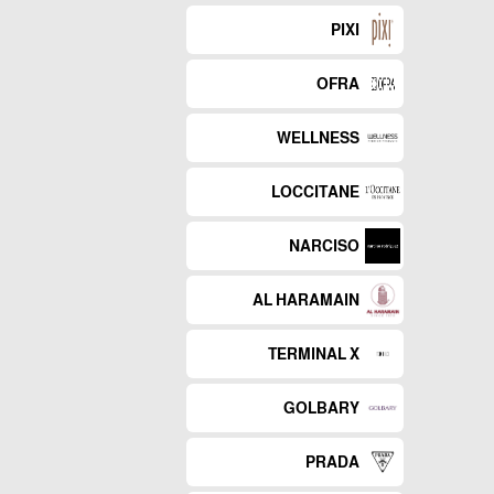
PIXI
OFRA
WELLNESS
LOCCITANE
NARCISO
AL HARAMAIN
TERMINAL X
GOLBARY
PRADA