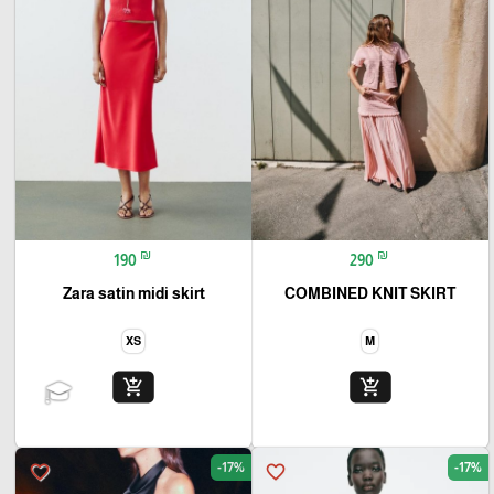
₪
₪
190
290
Zara satin midi skirt
COMBINED KNIT SKIRT
XS
M
add_shopping_cart
add_shopping_cart
-17%
-17%
favorite_border
favorite_border