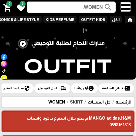
0
0
search
shopping_cart
favorite
home
الكل
OUTFIT KIDS
KIDS PERFUME
ONICS & LIFE STYLE
Select Language
▼
مبارك النجاح لطلبة التوجيهي
play_circle
security
commute
emoji_emotions
ballot
طلباتي السابقة
آراء زبائننا
مناطق التوصيل
سياسة المتجر
الرئيسية
كل المنتجات
SKIRT
WOMEN
MANGO,adidas,H&M بوصلو خلال اسبوع حاكونا واتساب
0598161813