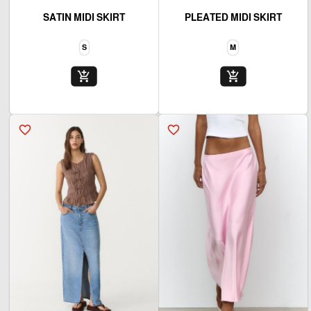
SATIN MIDI SKIRT
PLEATED MIDI SKIRT
S
M
add_shopping_cart
add_shopping_cart
favorite_border
favorite_border