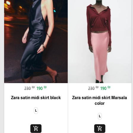
🎓
₪
₪
₪
₪
230
190
230
190
Zara satin midi skirt black
Zara satin midi skirt Marsala
color
L
L
add_shopping_cart
add_shopping_cart