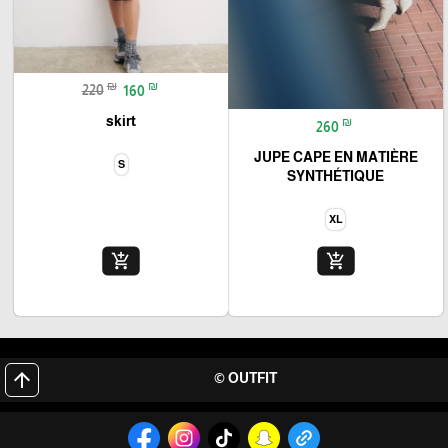
₪
₪
220
160
skirt
₪
260
JUPE CAPE EN MATIÈRE
S
SYNTHÉTIQUE
XL
add_shopping_cart
add_shopping_cart
arrow_upward
OUTFIT ©