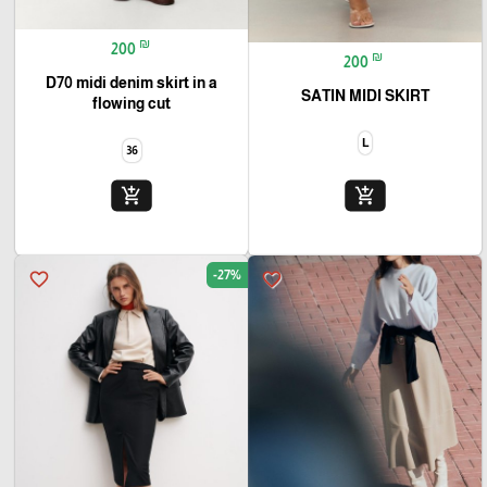
₪
200
₪
200
D70 midi denim skirt in a
SATIN MIDI SKIRT
flowing cut
L
36
add_shopping_cart
add_shopping_cart
-27%
favorite_border
favorite_border