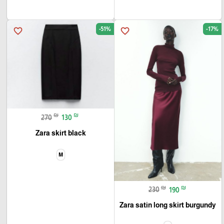
-51%
-17%
favorite_border
favorite_border
₪
₪
270
130
Zara skirt black
M
₪
₪
230
190
Zara satin long skirt burgundy