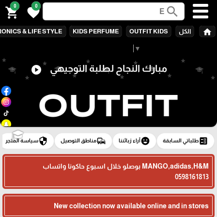
0
0
search
shopping_cart
favorite
home
الكل
OUTFIT KIDS
KIDS PERFUME
ONICS & LIFE STYLE
Select Language
▼
مبارك النجاح لطلبة التوجيهي
play_circle
🎓
security
commute
emoji_emotions
ballot
طلباتي السابقة
آراء زبائننا
مناطق التوصيل
سياسة المتجر
MANGO,adidas,H&M بوصلو خلال اسبوع حاكونا واتساب
0598161813
New collection now available online and in stores