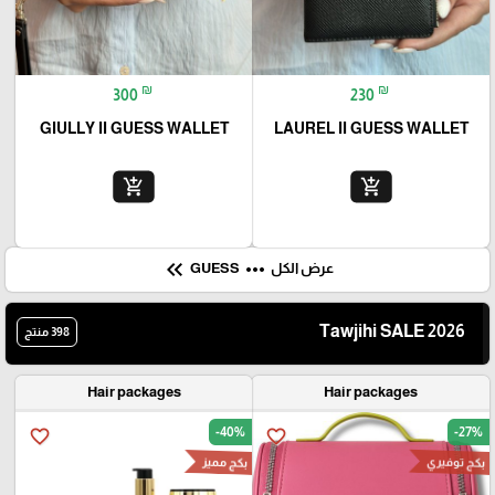
₪
₪
300
230
GIULLY II GUESS WALLET
LAUREL II GUESS WALLET
add_shopping_cart
add_shopping_cart
keyboard_double_arrow_left
more_horiz
عرض الكل
GUESS
Tawjihi SALE 2026
398 منتج
Hair packages
Hair packages
-40%
-27%
favorite_border
favorite_border
بكج توفيري
بكج مميز