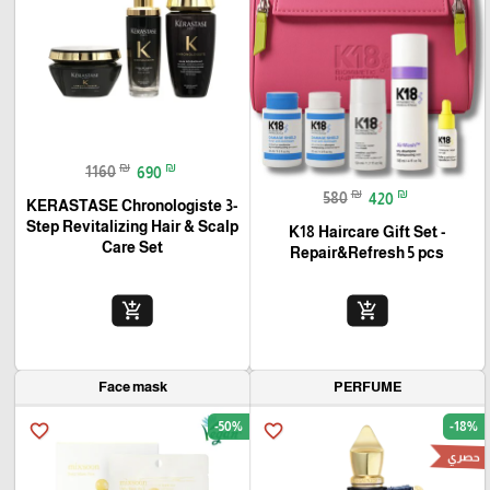
₪
₪
1160
690
₪
₪
580
420
KERASTASE Chronologiste 3-
Step Revitalizing Hair & Scalp
K18 Haircare Gift Set -
Care Set
Repair&Refresh 5 pcs
add_shopping_cart
add_shopping_cart
Face mask
PERFUME
-50%
-18%
favorite_border
favorite_border
حصري