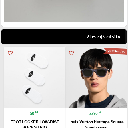
منتجات ذات صلة
Just landed
favorite_border
favorite_border
₪
₪
50
2290
FOOT LOCKER LOW-RISE
Louis Vuitton Heritage Square
SOCKS TRIO
Sunglasses