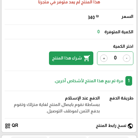
هذا المنتج لم يعد متوفر في متجرنا
السعر
₪
340
الكمية المتوفرة
0
اختر الكمية
shopping_cart
شراء هذا المنتج
+
-
1
مرة تم بيع هذا المنتج لأشخاص آخرين.
طريقة الدفع
الدفع عند الإستلام
ببساطة نقوم بايصال المنتج لغاية منزلك وتقوم
بدفع الثمن لموظف التوصيل.
qr_code
public
نسخ رابط المنتج
QR