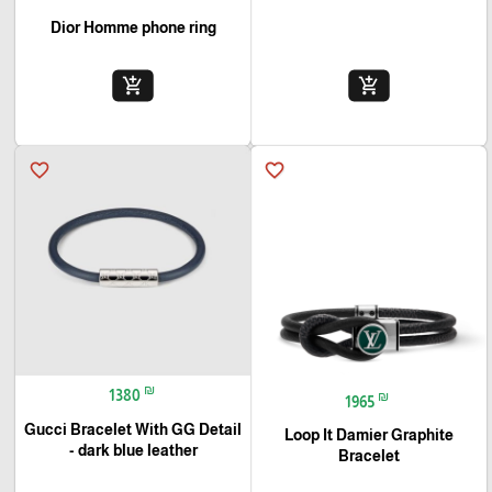
Dior Homme phone ring
add_shopping_cart
add_shopping_cart
favorite_border
favorite_border
₪
1380
₪
1965
Gucci Bracelet With GG Detail
Loop It Damier Graphite
- dark blue leather
Bracelet