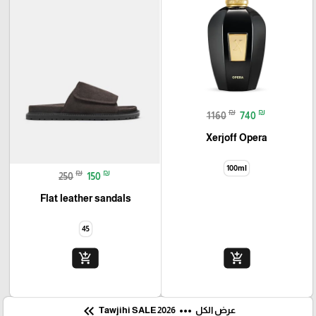
₪
₪
1160
740
Xerjoff Opera
100ml
₪
₪
250
150
Flat leather sandals
45
add_shopping_cart
add_shopping_cart
keyboard_double_arrow_left
more_horiz
عرض الكل
Tawjihi SALE 2026