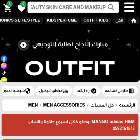
0
0
search
shopping_cart
favorite
home
الكل
OUTFIT KIDS
KIDS PERFUME
ONICS & LIFE STYLE
Select Language
▼
مبارك النجاح لطلبة التوجيهي
play_circle
security
commute
emoji_emotions
ballot
طلباتي السابقة
آراء زبائننا
مناطق التوصيل
سياسة المتجر
الرئيسية
كل المنتجات
MEN ACCESSORIES
MEN
MANGO,adidas,H&M بوصلو خلال اسبوع حاكونا واتساب
0598161813