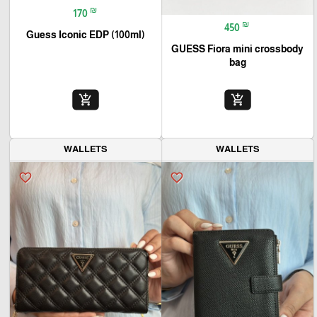
₪
170
₪
450
Guess Iconic EDP (100ml)
GUESS Fiora mini crossbody
bag
add_shopping_cart
add_shopping_cart
WALLETS
WALLETS
favorite_border
favorite_border
🎓