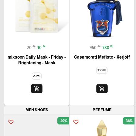
₪
₪
₪
₪
20
10
960
780
mixsoon Daily Mask - Friday -
Casamorati Mefisto - Xerjoff
Brightening - Mask
100ml
20ml
add_shopping_cart
add_shopping_cart
MEN SHOES
PERFUME
-40%
-36%
favorite_border
favorite_border