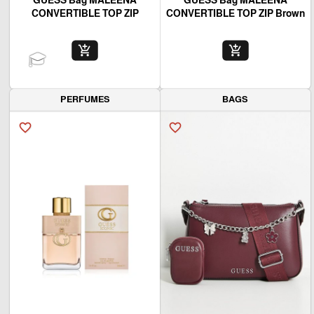
CONVERTIBLE TOP ZIP
CONVERTIBLE TOP ZIP Brown
add_shopping_cart
add_shopping_cart
PERFUMES
BAGS
favorite_border
favorite_border